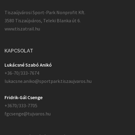
Tiszaújvárosi Sport-Park Nonprofit Kft.
3580 Tiszaújváros, Teleki Blanka út 6.
www.tiszatrail.hu
KAPCSOLAT
Lukácsné Szabó Anikó
+36-70/333-7674
lukacsne.aniko@sportpark.tiszaujvaros.hu
Fridrik-Gál Csenge
+3670/333-7705
fgcsenge@tujvaros.hu