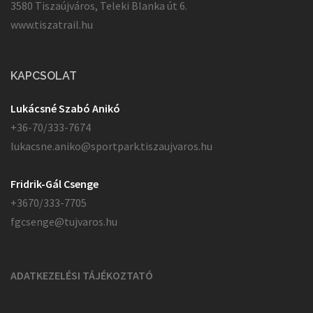
3580 Tiszaújváros, Teleki Blanka út 6.
www.tiszatrail.hu
KAPCSOLAT
Lukácsné Szabó Anikó
+36-70/333-7674
lukacsne.aniko@sportpark.tiszaujvaros.hu
Fridrik-Gál Csenge
+3670/333-7705
fgcsenge@tujvaros.hu
ADATKEZELÉSI TÁJÉKOZTATÓ