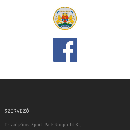
SZERVEZŐ
Tiszaújvárosi Sport-Park Nonprofit Kft.