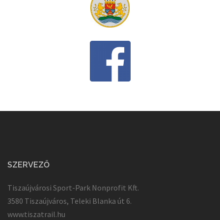
SZERVEZŐ
Tiszaújvárosi Sport-Park Nonprofit Kft.
3580 Tiszaújváros, Teleki Blanka út 6.
www.tiszatrail.hu
KAPCSOLAT
Lukácsné Szabó Anikó
+36-70/333-7674
lukacsne.aniko@sportpark.tiszaujvaros.hu
Fridrik-Gál Csenge
+3670/333-7705