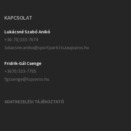
fgcsenge@tujvaros.hu
ADATKEZELÉSI TÁJÉKOZTATÓ
Proudly powered by WordPress
|
Theme:
Sydney
by aThemes.