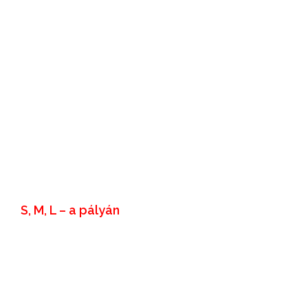
S, M, L – a pályán