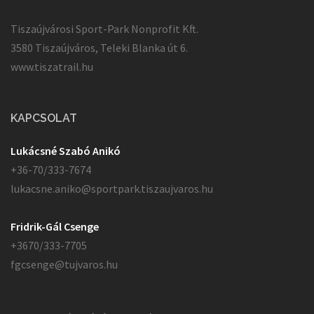
Tiszaújvárosi Sport-Park Nonprofit Kft.
3580 Tiszaújváros, Teleki Blanka út 6.
www.tiszatrail.hu
KAPCSOLAT
Lukácsné Szabó Anikó
+36-70/333-7674
lukacsne.aniko@sportpark.tiszaujvaros.hu
Fridrik-Gál Csenge
+3670/333-7705
fgcsenge@tujvaros.hu