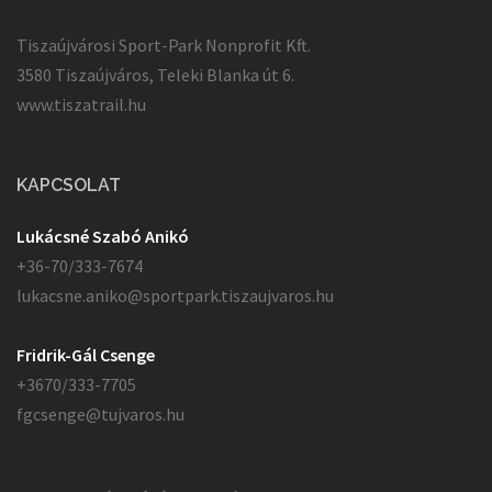
Tiszaújvárosi Sport-Park Nonprofit Kft.
3580 Tiszaújváros, Teleki Blanka út 6.
www.tiszatrail.hu
KAPCSOLAT
Lukácsné Szabó Anikó
+36-70/333-7674
lukacsne.aniko@sportpark.tiszaujvaros.hu
Fridrik-Gál Csenge
+3670/333-7705
fgcsenge@tujvaros.hu