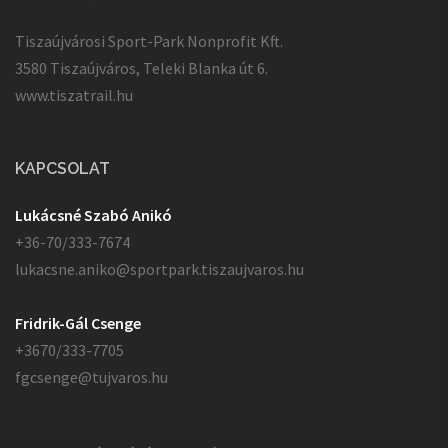
Tiszaújvárosi Sport-Park Nonprofit Kft.
3580 Tiszaújváros, Teleki Blanka út 6.
www.tiszatrail.hu
KAPCSOLAT
Lukácsné Szabó Anikó
+36-70/333-7674
lukacsne.aniko@sportpark.tiszaujvaros.hu
Fridrik-Gál Csenge
+3670/333-7705
fgcsenge@tujvaros.hu