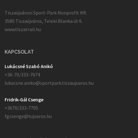
Tiszaújvárosi Sport-Park Nonprofit Kft.
3580 Tiszaújváros, Teleki Blanka út 6.
www.tiszatrail.hu
KAPCSOLAT
Lukácsné Szabó Anikó
+36-70/333-7674
lukacsne.aniko@sportpark.tiszaujvaros.hu
Fridrik-Gál Csenge
+3670/333-7705
fgcsenge@tujvaros.hu