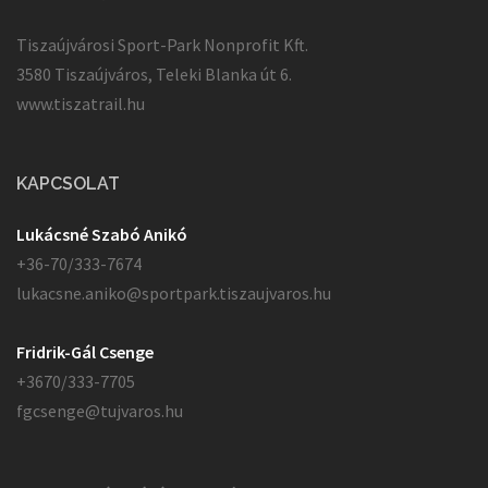
Tiszaújvárosi Sport-Park Nonprofit Kft.
3580 Tiszaújváros, Teleki Blanka út 6.
www.tiszatrail.hu
KAPCSOLAT
Lukácsné Szabó Anikó
+36-70/333-7674
lukacsne.aniko@sportpark.tiszaujvaros.hu
Fridrik-Gál Csenge
+3670/333-7705
fgcsenge@tujvaros.hu