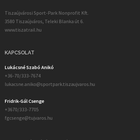
Tiszaújvárosi Sport-Park Nonprofit Kft.
3580 Tiszaújváros, Teleki Blanka út 6.
www.tiszatrail.hu
KAPCSOLAT
Lukácsné Szabó Anikó
+36-70/333-7674
lukacsne.aniko@sportpark.tiszaujvaros.hu
Fridrik-Gál Csenge
+3670/333-7705
fgcsenge@tujvaros.hu