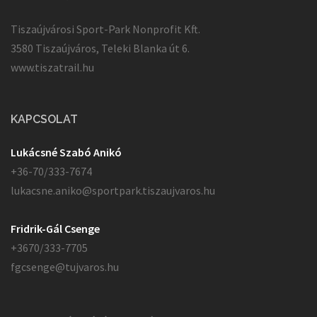
Tiszaújvárosi Sport-Park Nonprofit Kft.
3580 Tiszaújváros, Teleki Blanka út 6.
www.tiszatrail.hu
KAPCSOLAT
Lukácsné Szabó Anikó
+36-70/333-7674
lukacsne.aniko@sportpark.tiszaujvaros.hu
Fridrik-Gál Csenge
+3670/333-7705
fgcsenge@tujvaros.hu