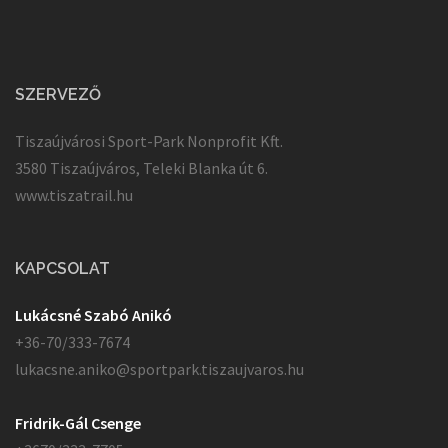
SZERVEZŐ
Tiszaújvárosi Sport-Park Nonprofit Kft.
3580 Tiszaújváros, Teleki Blanka út 6.
www.tiszatrail.hu
KAPCSOLAT
Lukácsné Szabó Anikó
+36-70/333-7674
lukacsne.aniko@sportpark.tiszaujvaros.hu
Fridrik-Gál Csenge