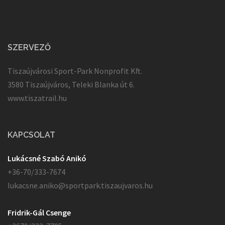
SZERVEZŐ
Tiszaújvárosi Sport-Park Nonprofit Kft.
3580 Tiszaújváros, Teleki Blanka út 6.
www.tiszatrail.hu
KAPCSOLAT
Lukácsné Szabó Anikó
+36-70/333-7674
lukacsne.aniko@sportpark.tiszaujvaros.hu
Fridrik-Gál Csenge