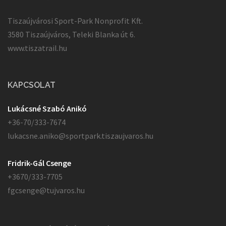
Tiszaújvárosi Sport-Park Nonprofit Kft.
3580 Tiszaújváros, Teleki Blanka út 6.
www.tiszatrail.hu
KAPCSOLAT
Lukácsné Szabó Anikó
+36-70/333-7674
lukacsne.aniko@sportpark.tiszaujvaros.hu
Fridrik-Gál Csenge
+3670/333-7705
fgcsenge@tujvaros.hu