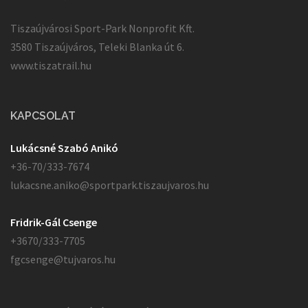
Tiszaújvárosi Sport-Park Nonprofit Kft.
3580 Tiszaújváros, Teleki Blanka út 6.
www.tiszatrail.hu
KAPCSOLAT
Lukácsné Szabó Anikó
+36-70/333-7674
lukacsne.aniko@sportpark.tiszaujvaros.hu
Fridrik-Gál Csenge
+3670/333-7705
fgcsenge@tujvaros.hu