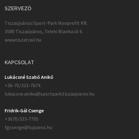
SZERVEZŐ
Tiszaújvárosi Sport-Park Nonprofit Kft.
3580 Tiszaújváros, Teleki Blanka út 6.
www.tiszatrail.hu
KAPCSOLAT
Lukácsné Szabó Anikó
+36-70/333-7674
lukacsne.aniko@sportpark.tiszaujvaros.hu
Fridrik-Gál Csenge
+3670/333-7705
fgcsenge@tujvaros.hu