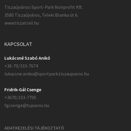
Tiszaújvárosi Sport-Park Nonprofit Kft.
3580 Tiszaújváros, Teleki Blanka út 6.
www.tiszatrail.hu
KAPCSOLAT
Lukácsné Szabó Anikó
+36-70/333-7674
lukacsne.aniko@sportpark.tiszaujvaros.hu
Fridrik-Gál Csenge
+3670/333-7705
fgcsenge@tujvaros.hu
ADATKEZELÉSI TÁJÉKOZTATÓ