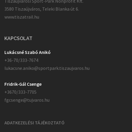
Tiszaújvárosi Sport-Park Nonprofit Kft.
3580 Tiszaújváros, Teleki Blanka út 6.
www.tiszatrail.hu
KAPCSOLAT
Lukácsné Szabó Anikó
+36-70/333-7674
lukacsne.aniko@sportpark.tiszaujvaros.hu
Fridrik-Gál Csenge
+3670/333-7705
fgcsenge@tujvaros.hu
ADATKEZELÉSI TÁJÉKOZTATÓ