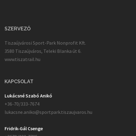
SZERVEZŐ
Tiszaújvárosi Sport-Park Nonprofit Kft.
3580 Tiszaújváros, Teleki Blanka út 6.
www.tiszatrail.hu
KAPCSOLAT
Lukácsné Szabó Anikó
+36-70/333-7674
lukacsne.aniko@sportpark.tiszaujvaros.hu
Fridrik-Gál Csenge