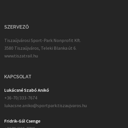
SZERVEZŐ
Tiszaújvárosi Sport-Park Nonprofit Kft.
3580 Tiszaújváros, Teleki Blanka út 6.
www.tiszatrail.hu
KAPCSOLAT
Lukácsné Szabó Anikó
+36-70/333-7674
lukacsne.aniko@sportpark.tiszaujvaros.hu
Fridrik-Gál Csenge