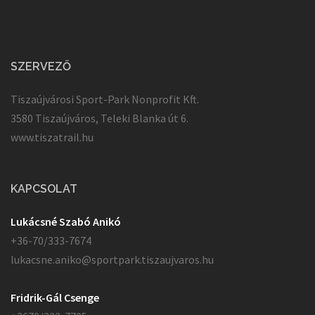
SZERVEZŐ
Tiszaújvárosi Sport-Park Nonprofit Kft.
3580 Tiszaújváros, Teleki Blanka út 6.
www.tiszatrail.hu
KAPCSOLAT
Lukácsné Szabó Anikó
+36-70/333-7674
lukacsne.aniko@sportpark.tiszaujvaros.hu
Fridrik-Gál Csenge