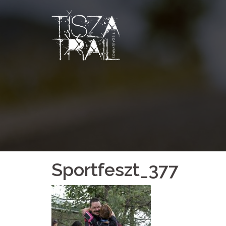
Skip
to
content
Sportfeszt_377