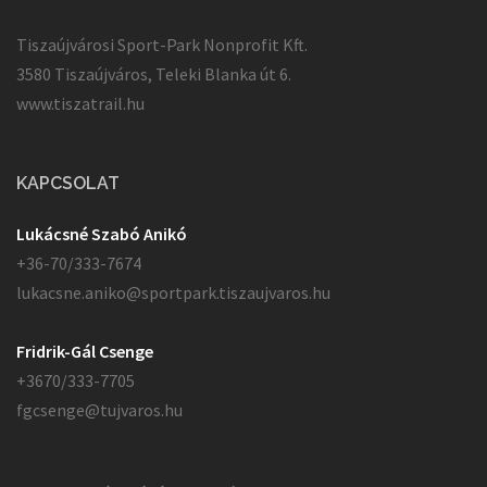
Tiszaújvárosi Sport-Park Nonprofit Kft.
3580 Tiszaújváros, Teleki Blanka út 6.
www.tiszatrail.hu
KAPCSOLAT
Lukácsné Szabó Anikó
+36-70/333-7674
lukacsne.aniko@sportpark.tiszaujvaros.hu
Fridrik-Gál Csenge
+3670/333-7705
fgcsenge@tujvaros.hu