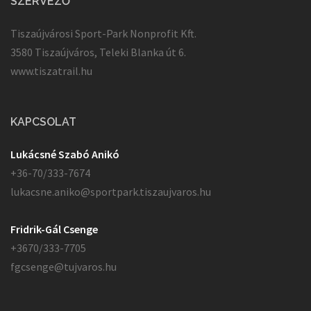
SZERVEZŐ
Tiszaújvárosi Sport-Park Nonprofit Kft.
3580 Tiszaújváros, Teleki Blanka út 6.
www.tiszatrail.hu
KAPCSOLAT
Lukácsné Szabó Anikó
+36-70/333-7674
lukacsne.aniko@sportpark.tiszaujvaros.hu
Fridrik-Gál Csenge
+3670/333-7705
fgcsenge@tujvaros.hu