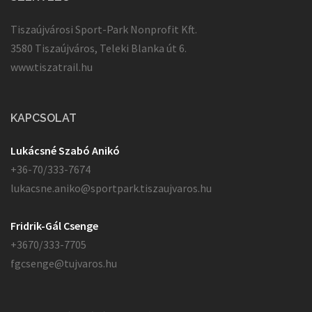
Tiszaújvárosi Sport-Park Nonprofit Kft.
3580 Tiszaújváros, Teleki Blanka út 6.
www.tiszatrail.hu
KAPCSOLAT
Lukácsné Szabó Anikó
+36-70/333-7674
lukacsne.aniko@sportpark.tiszaujvaros.hu
Fridrik-Gál Csenge
+3670/333-7705
fgcsenge@tujvaros.hu