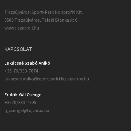
Tiszaújvárosi Sport-Park Nonprofit Kft.
3580 Tiszaújváros, Teleki Blanka út 6.
www.tiszatrail.hu
KAPCSOLAT
Lukácsné Szabó Anikó
+36-70/333-7674
lukacsne.aniko@sportpark.tiszaujvaros.hu
Fridrik-Gál Csenge
+3670/333-7705
fgcsenge@tujvaros.hu