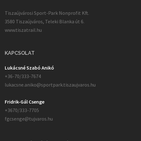
Tiszaújvárosi Sport-Park Nonprofit Kft.
3580 Tiszaújváros, Teleki Blanka út 6.
www.tiszatrail.hu
KAPCSOLAT
Lukácsné Szabó Anikó
+36-70/333-7674
lukacsne.aniko@sportpark.tiszaujvaros.hu
Fridrik-Gál Csenge
+3670/333-7705
fgcsenge@tujvaros.hu