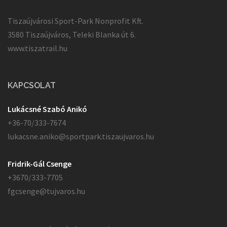
Tiszaújvárosi Sport-Park Nonprofit Kft.
3580 Tiszaújváros, Teleki Blanka út 6.
www.tiszatrail.hu
KAPCSOLAT
Lukácsné Szabó Anikó
+36-70/333-7674
lukacsne.aniko@sportpark.tiszaujvaros.hu
Fridrik-Gál Csenge
+3670/333-7705
fgcsenge@tujvaros.hu