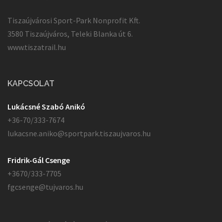
Tiszaújvárosi Sport-Park Nonprofit Kft.
3580 Tiszaújváros, Teleki Blanka út 6.
www.tiszatrail.hu
KAPCSOLAT
Lukácsné Szabó Anikó
+36-70/333-7674
lukacsne.aniko@sportpark.tiszaujvaros.hu
Fridrik-Gál Csenge
+3670/333-7705
fgcsenge@tujvaros.hu