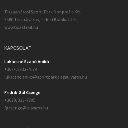
Tiszaújvárosi Sport-Park Nonprofit Kft.
3580 Tiszaújváros, Teleki Blanka út 6.
www.tiszatrail.hu
KAPCSOLAT
Lukácsné Szabó Anikó
+36-70/333-7674
lukacsne.aniko@sportpark.tiszaujvaros.hu
Fridrik-Gál Csenge
+3670/333-7705
fgcsenge@tujvaros.hu