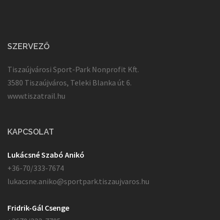
SZERVEZŐ
Tiszaújvárosi Sport-Park Nonprofit Kft.
3580 Tiszaújváros, Teleki Blanka út 6.
www.tiszatrail.hu
KAPCSOLAT
Lukácsné Szabó Anikó
+36-70/333-7674
lukacsne.aniko@sportpark.tiszaujvaros.hu
Fridrik-Gál Csenge