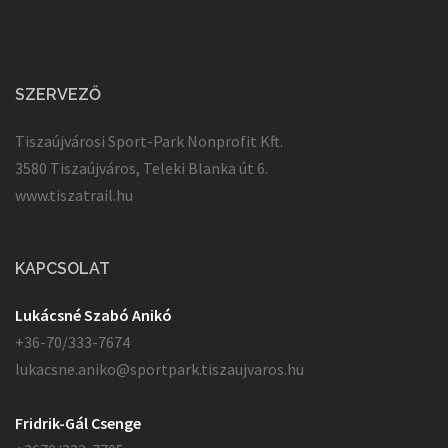
SZERVEZŐ
Tiszaújvárosi Sport-Park Nonprofit Kft.
3580 Tiszaújváros, Teleki Blanka út 6.
www.tiszatrail.hu
KAPCSOLAT
Lukácsné Szabó Anikó
+36-70/333-7674
lukacsne.aniko@sportpark.tiszaujvaros.hu
Fridrik-Gál Csenge