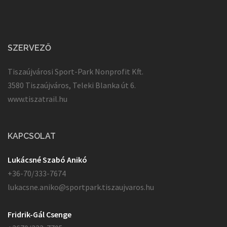
SZERVEZŐ
Tiszaújvárosi Sport-Park Nonprofit Kft.
3580 Tiszaújváros, Teleki Blanka út 6.
www.tiszatrail.hu
KAPCSOLAT
Lukácsné Szabó Anikó
+36-70/333-7674
lukacsne.aniko@sportpark.tiszaujvaros.hu
Fridrik-Gál Csenge