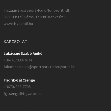
Tiszaújvárosi Sport-Park Nonprofit Kft.
3580 Tiszaújváros, Teleki Blanka út 6.
www.tiszatrail.hu
KAPCSOLAT
Lukácsné Szabó Anikó
+36-70/333-7674
lukacsne.aniko@sportpark.tiszaujvaros.hu
Fridrik-Gál Csenge
+3670/333-7705
fgcsenge@tujvaros.hu