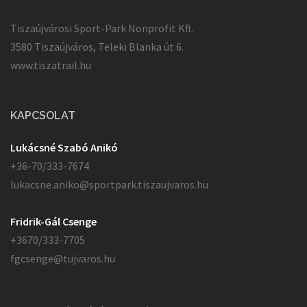
Tiszaújvárosi Sport-Park Nonprofit Kft.
3580 Tiszaújváros, Teleki Blanka út 6.
www.tiszatrail.hu
KAPCSOLAT
Lukácsné Szabó Anikó
+36-70/333-7674
lukacsne.aniko@sportpark.tiszaujvaros.hu
Fridrik-Gál Csenge
+3670/333-7705
fgcsenge@tujvaros.hu