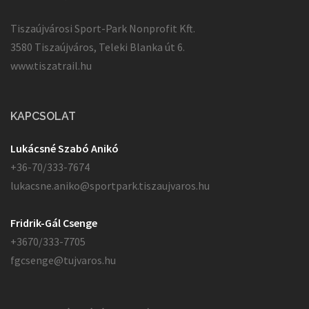
Tiszaújvárosi Sport-Park Nonprofit Kft.
3580 Tiszaújváros, Teleki Blanka út 6.
www.tiszatrail.hu
KAPCSOLAT
Lukácsné Szabó Anikó
+36-70/333-7674
lukacsne.aniko@sportpark.tiszaujvaros.hu
Fridrik-Gál Csenge
+3670/333-7705
fgcsenge@tujvaros.hu