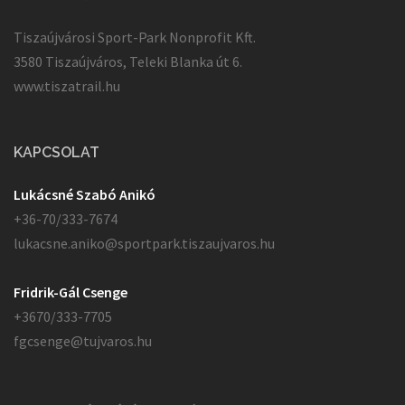
Tiszaújvárosi Sport-Park Nonprofit Kft.
3580 Tiszaújváros, Teleki Blanka út 6.
www.tiszatrail.hu
KAPCSOLAT
Lukácsné Szabó Anikó
+36-70/333-7674
lukacsne.aniko@sportpark.tiszaujvaros.hu
Fridrik-Gál Csenge
+3670/333-7705
fgcsenge@tujvaros.hu