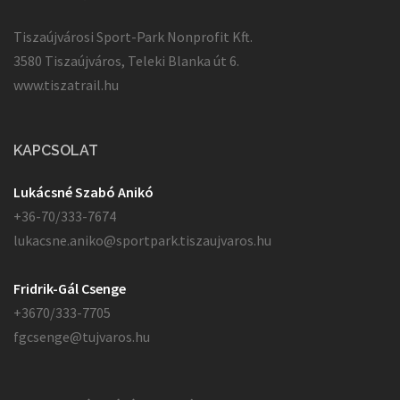
Tiszaújvárosi Sport-Park Nonprofit Kft.
3580 Tiszaújváros, Teleki Blanka út 6.
www.tiszatrail.hu
KAPCSOLAT
Lukácsné Szabó Anikó
+36-70/333-7674
lukacsne.aniko@sportpark.tiszaujvaros.hu
Fridrik-Gál Csenge
+3670/333-7705
fgcsenge@tujvaros.hu