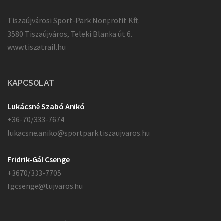
Tiszaújvárosi Sport-Park Nonprofit Kft.
3580 Tiszaújváros, Teleki Blanka út 6.
www.tiszatrail.hu
KAPCSOLAT
Lukácsné Szabó Anikó
+36-70/333-7674
lukacsne.aniko@sportpark.tiszaujvaros.hu
Fridrik-Gál Csenge
+3670/333-7705
fgcsenge@tujvaros.hu