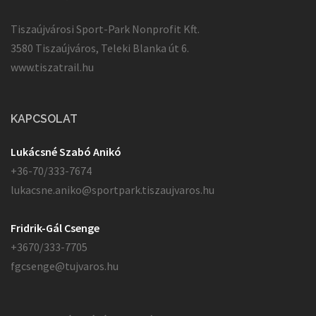
Tiszaújvárosi Sport-Park Nonprofit Kft.
3580 Tiszaújváros, Teleki Blanka út 6.
www.tiszatrail.hu
KAPCSOLAT
Lukácsné Szabó Anikó
+36-70/333-7674
lukacsne.aniko@sportpark.tiszaujvaros.hu
Fridrik-Gál Csenge
+3670/333-7705
fgcsenge@tujvaros.hu