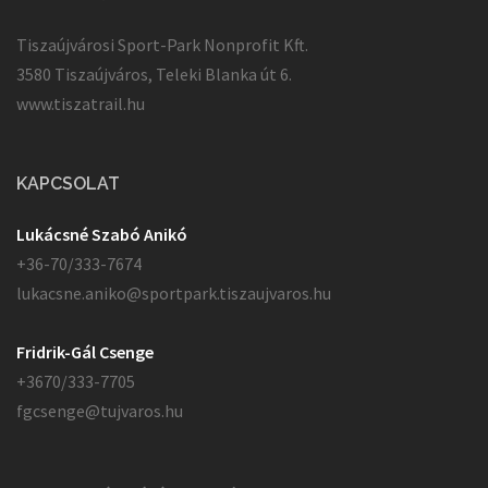
Tiszaújvárosi Sport-Park Nonprofit Kft.
3580 Tiszaújváros, Teleki Blanka út 6.
www.tiszatrail.hu
KAPCSOLAT
Lukácsné Szabó Anikó
+36-70/333-7674
lukacsne.aniko@sportpark.tiszaujvaros.hu
Fridrik-Gál Csenge
+3670/333-7705
fgcsenge@tujvaros.hu