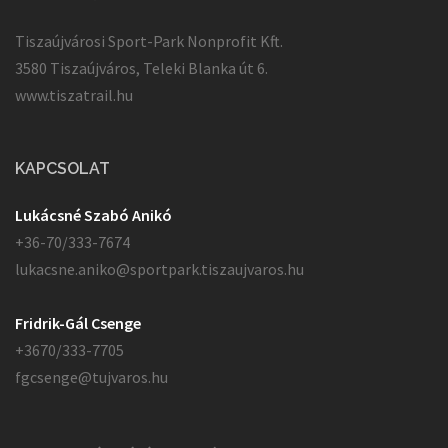
Tiszaújvárosi Sport-Park Nonprofit Kft.
3580 Tiszaújváros, Teleki Blanka út 6.
www.tiszatrail.hu
KAPCSOLAT
Lukácsné Szabó Anikó
+36-70/333-7674
lukacsne.aniko@sportpark.tiszaujvaros.hu
Fridrik-Gál Csenge
+3670/333-7705
fgcsenge@tujvaros.hu