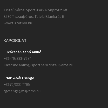
Tiszaújvárosi Sport-Park Nonprofit Kft.
3580 Tiszaújváros, Teleki Blanka út 6.
www.tiszatrail.hu
KAPCSOLAT
Lukácsné Szabó Anikó
+36-70/333-7674
lukacsne.aniko@sportpark.tiszaujvaros.hu
Fridrik-Gál Csenge
+3670/333-7705
fgcsenge@tujvaros.hu