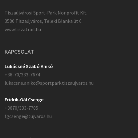
Tiszaújvárosi Sport-Park Nonprofit Kft.
3580 Tiszaújváros, Teleki Blanka út 6.
www.tiszatrail.hu
KAPCSOLAT
Lukácsné Szabó Anikó
+36-70/333-7674
lukacsne.aniko@sportpark.tiszaujvaros.hu
Fridrik-Gál Csenge
+3670/333-7705
fgcsenge@tujvaros.hu