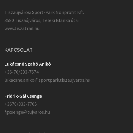
Tiszaújvárosi Sport-Park Nonprofit Kft.
3580 Tiszaújváros, Teleki Blanka út 6.
www.tiszatrail.hu
KAPCSOLAT
Lukácsné Szabó Anikó
+36-70/333-7674
lukacsne.aniko@sportpark.tiszaujvaros.hu
Fridrik-Gál Csenge
+3670/333-7705
fgcsenge@tujvaros.hu