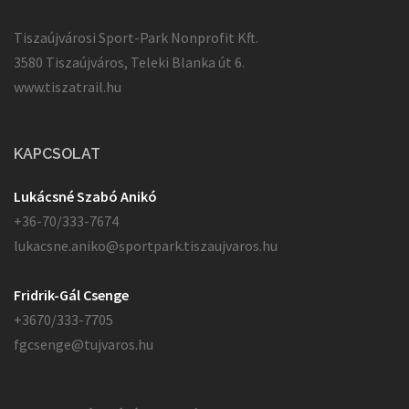
Tiszaújvárosi Sport-Park Nonprofit Kft.
3580 Tiszaújváros, Teleki Blanka út 6.
www.tiszatrail.hu
KAPCSOLAT
Lukácsné Szabó Anikó
+36-70/333-7674
lukacsne.aniko@sportpark.tiszaujvaros.hu
Fridrik-Gál Csenge
+3670/333-7705
fgcsenge@tujvaros.hu