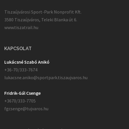
Tiszaújvárosi Sport-Park Nonprofit Kft.
3580 Tiszaújváros, Teleki Blanka út 6.
www.tiszatrail.hu
KAPCSOLAT
Lukácsné Szabó Anikó
+36-70/333-7674
lukacsne.aniko@sportpark.tiszaujvaros.hu
Fridrik-Gál Csenge
+3670/333-7705
fgcsenge@tujvaros.hu