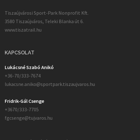
Tiszaújvárosi Sport-Park Nonprofit Kft.
3580 Tiszaújváros, Teleki Blanka út 6.
www.tiszatrail.hu
KAPCSOLAT
Lukácsné Szabó Anikó
+36-70/333-7674
lukacsne.aniko@sportpark.tiszaujvaros.hu
Fridrik-Gál Csenge
+3670/333-7705
fgcsenge@tujvaros.hu