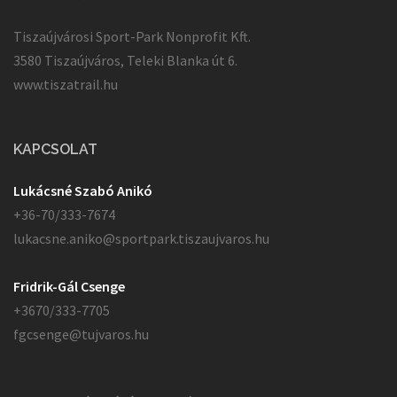
Tiszaújvárosi Sport-Park Nonprofit Kft.
3580 Tiszaújváros, Teleki Blanka út 6.
www.tiszatrail.hu
KAPCSOLAT
Lukácsné Szabó Anikó
+36-70/333-7674
lukacsne.aniko@sportpark.tiszaujvaros.hu
Fridrik-Gál Csenge
+3670/333-7705
fgcsenge@tujvaros.hu