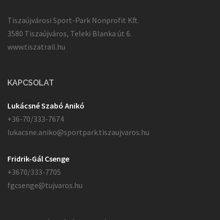
Tiszaújvárosi Sport-Park Nonprofit Kft.
3580 Tiszaújváros, Teleki Blanka út 6.
www.tiszatrail.hu
KAPCSOLAT
Lukácsné Szabó Anikó
+36-70/333-7674
lukacsne.aniko@sportpark.tiszaujvaros.hu
Fridrik-Gál Csenge
+3670/333-7705
fgcsenge@tujvaros.hu