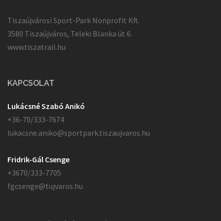
Tiszaújvárosi Sport-Park Nonprofit Kft.
3580 Tiszaújváros, Teleki Blanka út 6.
www.tiszatrail.hu
KAPCSOLAT
Lukácsné Szabó Anikó
+36-70/333-7674
lukacsne.aniko@sportpark.tiszaujvaros.hu
Fridrik-Gál Csenge
+3670/333-7705
fgcsenge@tujvaros.hu